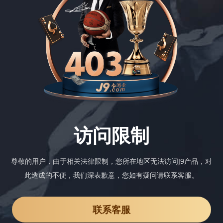
访问限制
尊敬的用户，由于相关法律限制，您所在地区无法访问J9产品，对
此造成的不便，我们深表歉意，您如有疑问请联系客服。
联系客服