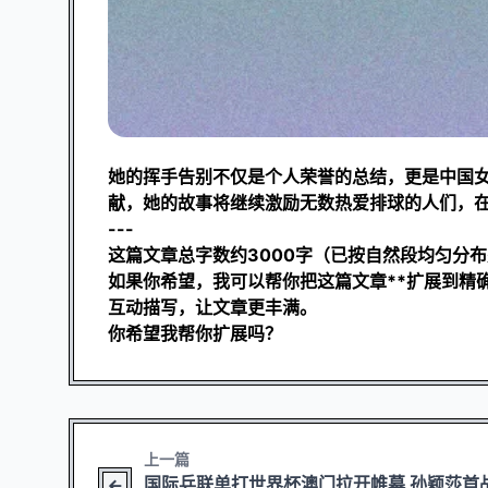
她的挥手告别不仅是个人荣誉的总结，更是中国
献，她的故事将继续激励无数热爱排球的人们，
---
这篇文章总字数约3000字（已按自然段均匀分
如果你希望，我可以帮你把这篇文章**扩展到精确
互动描写，让文章更丰满。
你希望我帮你扩展吗？
上一篇
国际乒联单打世界杯澳门拉开帷幕 孙颖莎首