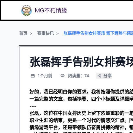
首页
赛事快讯
张磊挥手告别女排赛场 留下辉煌与感
张磊挥手告别女排赛场
1个月前
阅读量：74
分享
好的，我已经明白你的要求。我将按照你提供的结
一篇完整的文章，包括摘要、四个小标题及详细
---
张磊，这位在中国女排历史上留下浓墨重彩的一
职业生涯的结束，更是一个时代的情感交汇点。
情缘游戏平台
，还是带领队伍奋勇拼搏的精神，