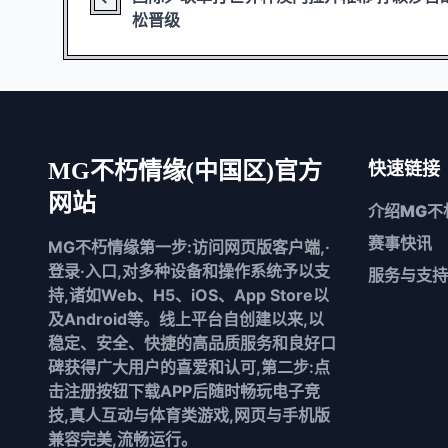
松晋级
MG不朽情缘(中国区)官方
快速链接
网站
介绍
MG不
赛事快讯
MG不朽情缘第一步:访问网页版客户端,·
登录·入口,对多种设备和操作系统予以支
服务与支持
持,诸如Web、H5、iOS、App Store以
及Android等。线上平台自创建以来,以
稳定、安全、快捷的高品质服务和良好口
碑获得广大用户的喜爱和认可,第二步:点
击注册按钮下载APP后随时畅玩电子竞
技,真人互动与体育类游戏,网页与手机版
兼容完美,流畅运行。