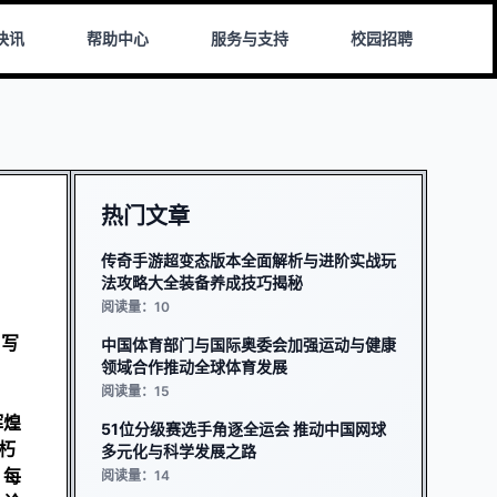
快讯
帮助中心
服务与支持
校园招聘
热门文章
传奇手游超变态版本全面解析与进阶实战玩
法攻略大全装备养成技巧揭秘
阅读量：10
”写
中国体育部门与国际奥委会加强运动与健康
领域合作推动全球体育发展
阅读量：15
辉煌
51位分级赛选手角逐全运会 推动中国网球
朽
多元化与科学发展之路
、每
阅读量：14