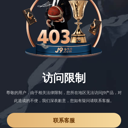
访问限制
尊敬的用户，由于相关法律限制，您所在地区无法访问J9产品，对
此造成的不便，我们深表歉意，您如有疑问请联系客服。
联系客服